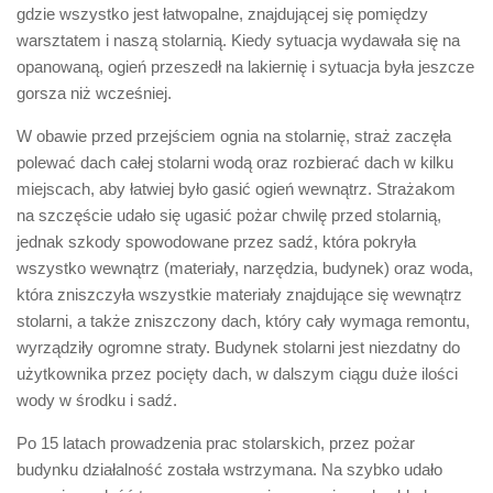
gdzie wszystko jest łatwopalne, znajdującej się pomiędzy
warsztatem i naszą stolarnią. Kiedy sytuacja wydawała się na
opanowaną, ogień przeszedł na lakiernię i sytuacja była jeszcze
gorsza niż wcześniej.
W obawie przed przejściem ognia na stolarnię, straż zaczęła
polewać dach całej stolarni wodą oraz rozbierać dach w kilku
miejscach, aby łatwiej było gasić ogień wewnątrz. Strażakom
na szczęście udało się ugasić pożar chwilę przed stolarnią,
jednak szkody spowodowane przez sadź, która pokryła
wszystko wewnątrz (materiały, narzędzia, budynek) oraz woda,
która zniszczyła wszystkie materiały znajdujące się wewnątrz
stolarni, a także zniszczony dach, który cały wymaga remontu,
wyrządziły ogromne straty. Budynek stolarni jest niezdatny do
użytkownika przez pocięty dach, w dalszym ciągu duże ilości
wody w środku i sadź.
Po 15 latach prowadzenia prac stolarskich, przez pożar
budynku działalność została wstrzymana. Na szybko udało