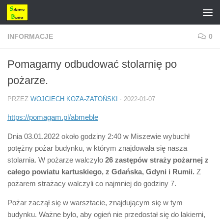
Przejdź do treści
INFORMACJE
0
Pomagamy odbudować stolarnię po
pożarze.
PRZEZ
WOJCIECH KOZA-ZATOŃSKI
·
2022-01-07
https://pomagam.pl/abmeble
Dnia 03.01.2022 około godziny 2:40 w Miszewie wybuchł
potężny pożar budynku, w którym znajdowała się nasza
stolarnia. W pożarze walczyło
26 zastępów straży pożarnej z
całego powiatu kartuskiego, z Gdańska, Gdyni i Rumii.
Z
pożarem strażacy walczyli co najmniej do godziny 7.
Pożar zaczął się w warsztacie, znajdującym się w tym
budynku. Ważne było, aby ogień nie przedostał się do lakierni,