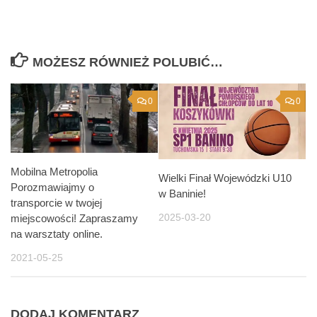
MOŻESZ RÓWNIEŻ POLUBIĆ…
0
0
Mobilna Metropolia
Wielki Finał Wojewódzki U10
Porozmawiajmy o
w Baninie!
transporcie w twojej
2025-03-20
miejscowości! Zapraszamy
na warsztaty online.
2021-05-25
DODAJ KOMENTARZ