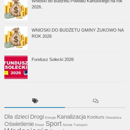
Wnioski do Budżetu Powiatu Kartuskiego na rok
2026.
WNIOSKI DO BUDŻETU GMINY ŻUKOWO NA
ROK 2026
Fundusz Sołecki 2026
Dla dzieci
Drogi
Kanalizacja
Konkurs
Energia
Obwodnica
Sport
Oświetlenie
Rower
Szkoła
Transport