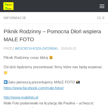
Przejdź do treści
INFORMACJE
0
Piknik Rodzinny – Pomocna Dłoń wspiera
MAŁE FOTO
PRZEZ
WOJCIECH KOZA-ZATOŃSKI
·
2019-05-22
Piknik Rodzinny coraz bliżej
Od dziś będziemy prezentować firmy które nas będą wspierać.
Jako pierwszą prezentujemy MAŁE FOTO
https://www.facebook.com/male.fotoo/
http://www.malefoto.pl
Małe Foto podarowało na licytację dla Paulina – uchwycić