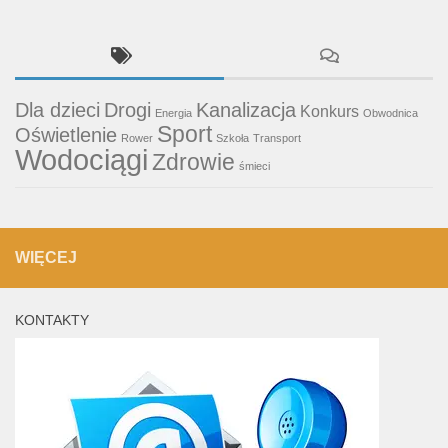
Dla dzieci
Drogi
Kanalizacja
Konkurs
Energia
Obwodnica
Sport
Oświetlenie
Rower
Szkoła
Transport
Wodociągi
Zdrowie
śmieci
WIĘCEJ
KONTAKTY