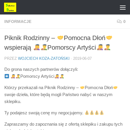
Przejdź do treści
INFORMACJE
0
Piknik Rodzinny –
Pomocna Dłoń
wspierają
Pomorscy Artyści
PRZEZ
WOJCIECH KOZA-ZATOŃSKI
·
2019-06-07
Do grona naszych partnerów dołączyli:
Pomorscy Artyści
Którzy przekazali na Piknik Rodzinny –
Pomocna Dłoń
swoje dzieła, które będą mogli Państwo nabyć w naszym
sklepiku.
Ty podajesz swoją cenę my negocjujemy.
Zapraszamy do zapoznania się z ofertą sklepiku i zakupu tych