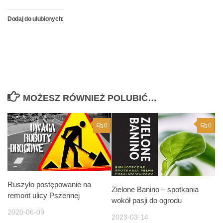
Dodaj do ulubionych:
MOŻESZ RÓWNIEŻ POLUBIĆ…
0
0
Ruszyło postępowanie na
Zielone Banino – spotkania
remont ulicy Pszennej
wokół pasji do ogrodu
2020-06-09
2023-03-14