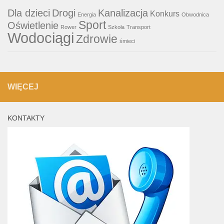
Dla dzieci
Drogi
Kanalizacja
Konkurs
Energia
Obwodnica
Sport
Oświetlenie
Rower
Szkoła
Transport
Wodociągi
Zdrowie
śmieci
WIĘCEJ
KONTAKTY