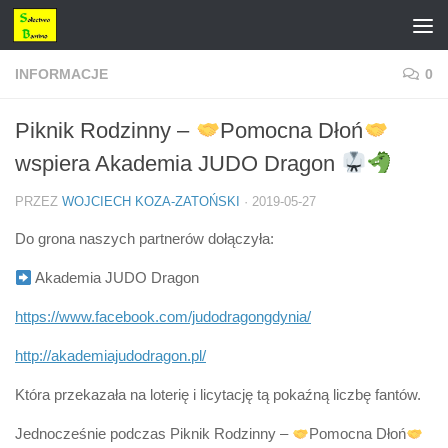
Przejdź do treści
INFORMACJE
0
Piknik Rodzinny –
Pomocna Dłoń
wspiera Akademia JUDO Dragon
PRZEZ
WOJCIECH KOZA-ZATOŃSKI
·
2019-05-27
Do grona naszych partnerów dołączyła:
Akademia JUDO Dragon
https://www.facebook.com/judodragongdynia/
http://akademiajudodragon.pl/
Która przekazała na loterię i licytację tą pokaźną liczbę fantów.
Jednocześnie podczas Piknik Rodzinny –
Pomocna Dłoń