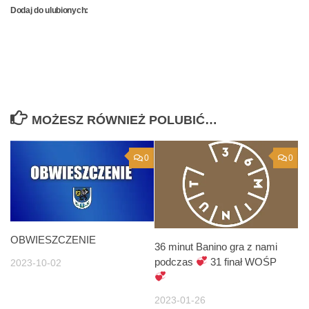
Dodaj do ulubionych:
MOŻESZ RÓWNIEŻ POLUBIĆ…
0
0
OBWIESZCZENIE
36 minut Banino gra z nami
podczas
31 finał WOŚP
2023-10-02
2023-01-26