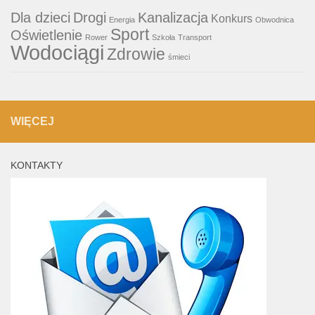
Dla dzieci
Drogi
Kanalizacja
Konkurs
Energia
Obwodnica
Sport
Oświetlenie
Rower
Szkoła
Transport
Wodociągi
Zdrowie
śmieci
WIĘCEJ
KONTAKTY