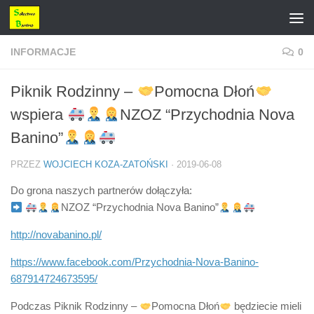
Przejdź do treści
INFORMACJE
0
Piknik Rodzinny –
Pomocna Dłoń
wspiera
NZOZ “Przychodnia Nova
Banino”
PRZEZ
WOJCIECH KOZA-ZATOŃSKI
·
2019-06-08
Do grona naszych partnerów dołączyła:
NZOZ “Przychodnia Nova Banino”
http://novabanino.pl/
https://www.facebook.com/Przychodnia-Nova-Banino-
687914724673595/
Podczas Piknik Rodzinny –
Pomocna Dłoń
będziecie mieli