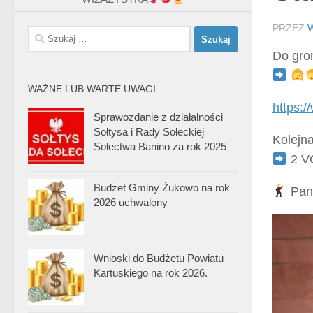
PRZEZ
Szukaj:
Do gro
WAŻNE LUB WARTE UWAGI
https:
Sprawozdanie z działalności
Sołtysa i Rady Sołeckiej
Kolejn
Sołectwa Banino za rok 2025
2 VO
Budżet Gminy Żukowo na rok
Pano
2026 uchwalony
Wnioski do Budżetu Powiatu
Kartuskiego na rok 2026.