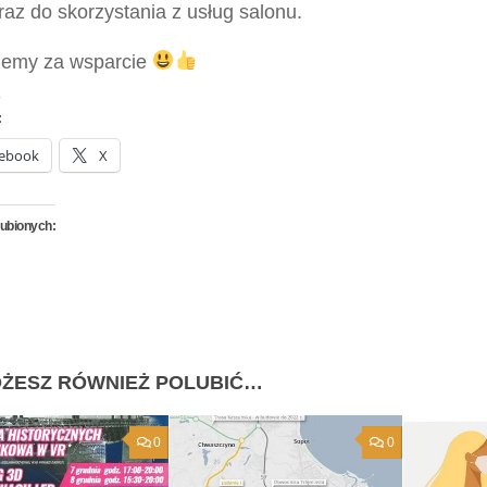
az do skorzystania z usług salonu.
jemy za wsparcie
:
ebook
X
lubionych:
ŻESZ RÓWNIEŻ POLUBIĆ…
0
0