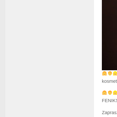
kosmety
FENIKS
Zapras