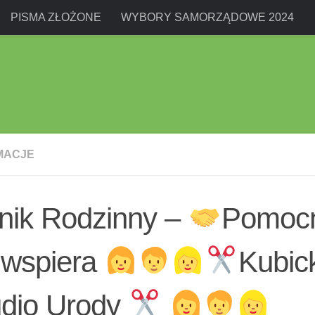
PISMA ZŁOŻONE
WYBORY SAMORZĄDOWE 2024
MACJE
nik Rodzinny –
Pomocn
wspiera
Kubic
udio Urody