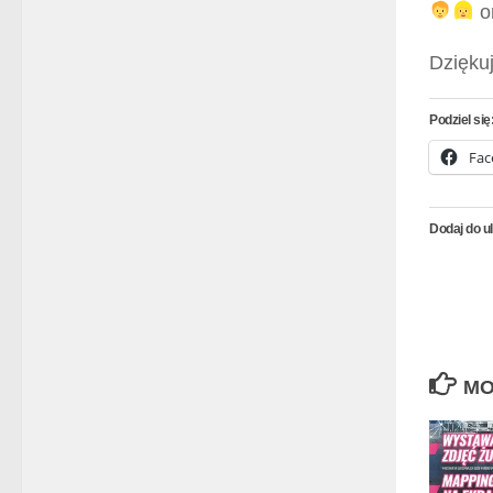
or
Dzięku
Podziel się
Fac
Dodaj do u
MO