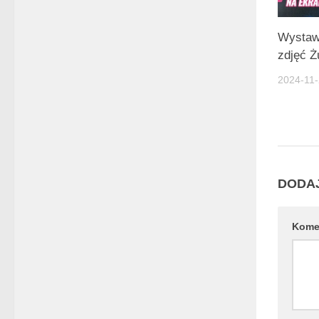
Wystaw
zdjęć 
2024-11
DODA
Kome