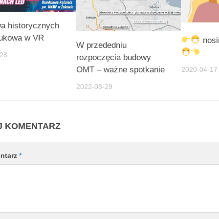
a historycznych
Żukowa w VR
nosi
W przededniu
-28
rozpoczęcia budowy
OMT – ważne spotkanie
2020-04-17
2022-08-29
J KOMENTARZ
ntarz
*