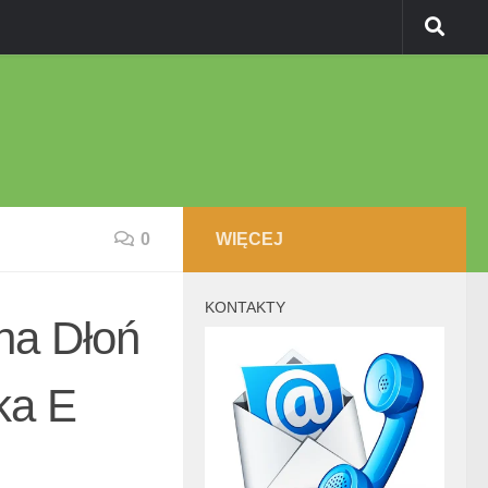
0
WIĘCEJ
KONTAKTY
a Dłoń
ka E