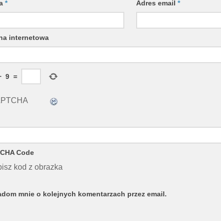
wa
*
Adres email
*
na internetowa
+
9
=
CHA Code
isz kod z obrazka
dom mnie o kolejnych komentarzach przez email.