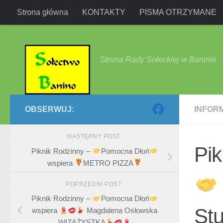
Strona główna
KONTAKTY
PISMA OTRZYMANE
Przejdź do treści
Strona Rady Sołeckiej w Baninie
OBSERWUJ:
INFOR
NASTĘPNY POST
Pik
Piknik Rodzinny –
Pomocna Dłoń
wspiera
METRO PIZZA
POPRZEDNI POST
Piknik Rodzinny –
Pomocna Dłoń
St
wspiera
Magdalena Osłowska
WIZAŻYSTKA