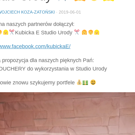
WOJCIECH KOZA-ZATOŃSKI
·
2019-06-01
na naszych partnerów dołączył:
Kubicka E Studio Urody
//www.facebook.com/kubickaE/
a propozycja dla naszych pięknych Pań:
UCHERY do wykorzystania w Studio Urody
wie znowu szykujemy portfele