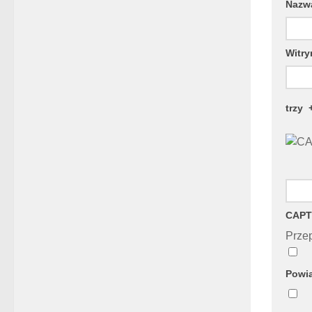
Naz
Witry
trzy
CAPT
Przep
Powia