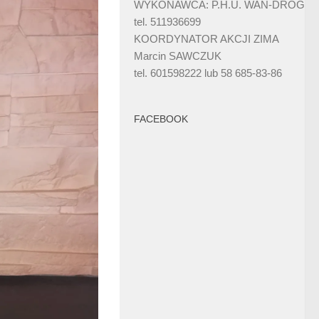
WYKONAWCA: P.H.U. WAN-DRÓG
tel. 511936699
KOORDYNATOR AKCJI ZIMA
Marcin SAWCZUK
tel. 601598222 lub 58 685-83-86
FACEBOOK