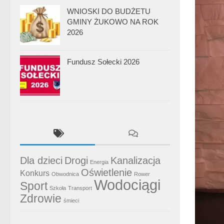
WNIOSKI DO BUDŻETU
GMINY ŻUKOWO NA ROK
2026
Fundusz Sołecki 2026
Dla dzieci
Drogi
Kanalizacja
Energia
Oświetlenie
Konkurs
Obwodnica
Rower
Wodociągi
Sport
Szkoła
Transport
Zdrowie
śmieci