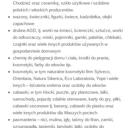
Chodzież oraz ceramikę, szkło użytkowe i ozdobne
polskich i włoskich producentów.
wazony, świeczniki, figurki, świece, kadzidełka, olejki
zapachowe
drobne AGD, tj. worki na śmieci, ściereczki, sztućce, worki
do odkurzaczy, miski, pojemniki, garnki, patelnie, chlebaki,
czajniki oraz wiele innych produktów używanych w
gospodarstwie domowym
chemię do pielęgnacji domu i ciała, środki do prania,
kosmetyki, farby do włosów itp.
kosmetyki, w tym naturalne kosmetyki firm Sylveco,
Orientana, Natura Siberica, Eco Laboratoria, Yope i wiele
innych – biżuteria srebrna oraz ozdoby do włosów
zabawki, w tym klocki, puzzle, gry planszowe, lalki,
samochody, pojazdy zdalnie sterowane, karty do gry, piłki,
zabawki sezonowe tj. baseny, zabawki do piasku oraz
wiele innych produktów dla Waszych pociech
pasmanteria – nici, mulina, igły, taśmy do firan, zamki,
sznurowadła, tasiemki, lamówki, łatki, ozdoby do