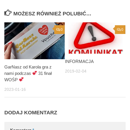
MOŻESZ RÓWNIEŻ POLUBIĆ…
0
0
INFORMACJA
GarNasz od Karola gra z
2019-02-04
nami podczas
31 finał
WOŚP
2023-01-16
DODAJ KOMENTARZ