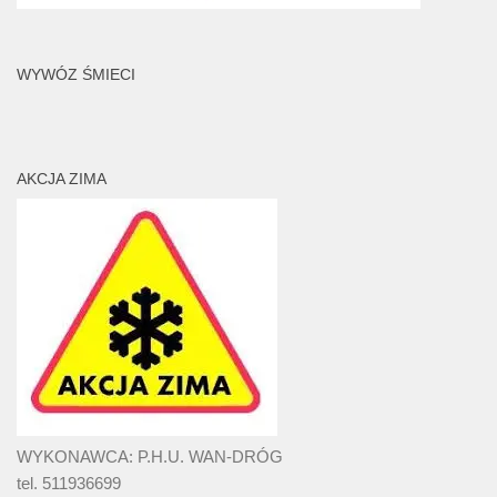
WYWÓZ ŚMIECI
AKCJA ZIMA
WYKONAWCA: P.H.U. WAN-DRÓG
tel. 511936699