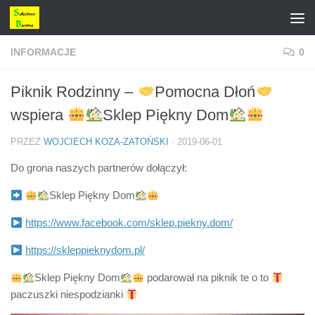
Przejdź do treści
INFORMACJE
0
Piknik Rodzinny –
Pomocna Dłoń
wspiera
Sklep Piękny Dom
PRZEZ
WOJCIECH KOZA-ZATOŃSKI
·
2019-06-01
Do grona naszych partnerów dołączył:
Sklep Piękny Dom
https://www.facebook.com/sklep.piekny.dom/
https://skleppieknydom.pl/
Sklep Piękny Dom
podarował na piknik te o to
paczuszki niespodzianki