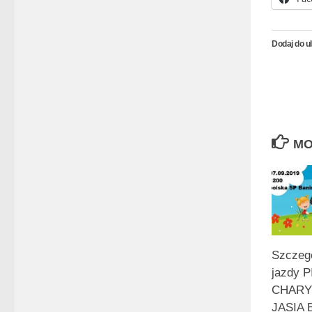
Dodaj do u
MO
Szczeg
jazdy 
CHARY
JASIA