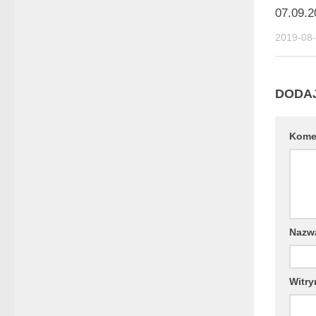
07.09.2
2019-08
DODA
Kome
Naz
Witry