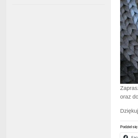
Zapras
oraz do
Dzięku
Podziel się
Fac