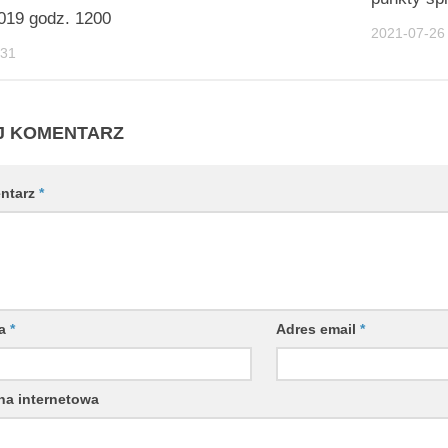
019 godz. 1200
2021-07-26
-31
J KOMENTARZ
ntarz
*
wa
*
Adres email
*
na internetowa