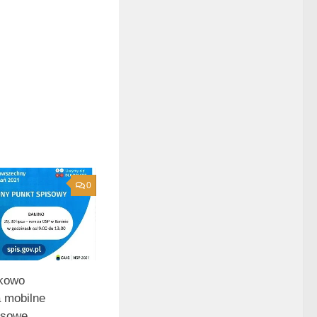
0
kowo
 mobilne
isowe.