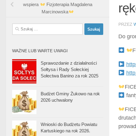
ręk
wspiera
Fizjoterapia Magdalena
Marcinowska
PRZEZ
Szukaj:
Do gro
F
WAŻNE LUB WARTE UWAGI
Sprawozdanie z działalności
http
Sołtysa i Rady Sołeckiej
http
Sołectwa Banino za rok 2025
FICE
Budżet Gminy Żukowo na rok
fant
2026 uchwalony
FICE
drutach
Wnioski do Budżetu Powiatu
prowad
Kartuskiego na rok 2026.