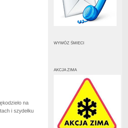
WYWÓZ ŚMIECI
AKCJA ZIMA
ękodzieło na
tach i szydełku