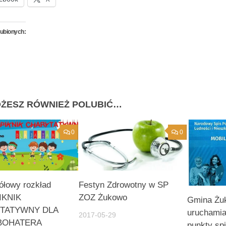
lubionych:
ŻESZ RÓWNIEŻ POLUBIĆ…
0
0
ółowy rozkład
Festyn Zdrowotny w SP
PIKNIK
ZOZ Żukowo
Gmina Żu
TATYWNY DLA
uruchamia
2017-05-29
 BOHATERA
punkty sp