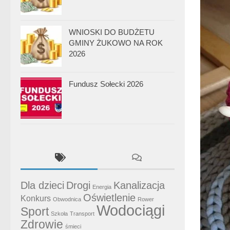
WNIOSKI DO BUDŻETU
GMINY ŻUKOWO NA ROK
2026
Fundusz Sołecki 2026
Dla dzieci
Drogi
Kanalizacja
Energia
Oświetlenie
Konkurs
Obwodnica
Rower
Wodociągi
Sport
Szkoła
Transport
Zdrowie
śmieci