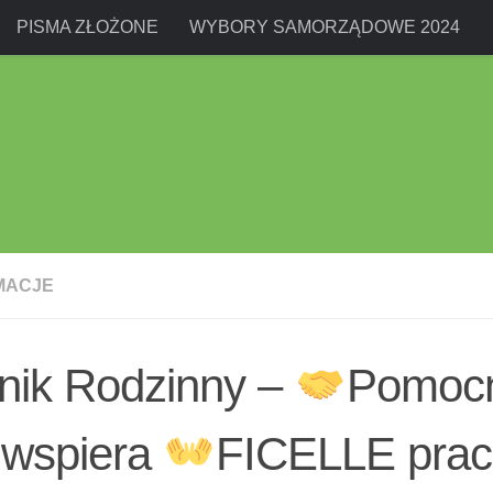
PISMA ZŁOŻONE
WYBORY SAMORZĄDOWE 2024
MACJE
nik Rodzinny –
Pomocn
wspiera
FICELLE prac