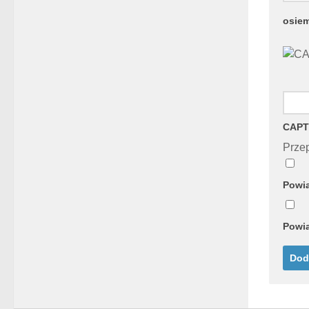
osie
CAPT
Przep
Powia
Powia