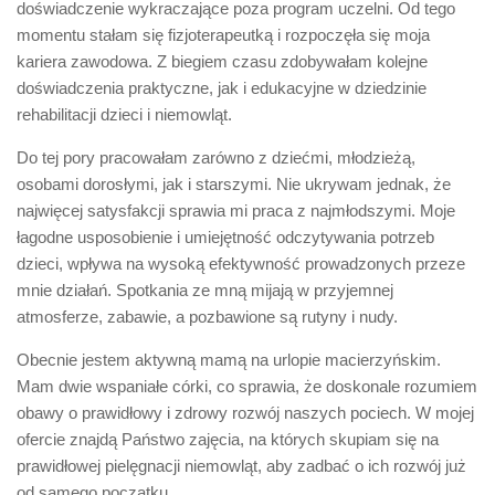
doświadczenie wykraczające poza program uczelni. Od tego
momentu stałam się fizjoterapeutką i rozpoczęła się moja
kariera zawodowa. Z biegiem czasu zdobywałam kolejne
doświadczenia praktyczne, jak i edukacyjne w dziedzinie
rehabilitacji dzieci i niemowląt.
Do tej pory pracowałam zarówno z dziećmi, młodzieżą,
osobami dorosłymi, jak i starszymi. Nie ukrywam jednak, że
najwięcej satysfakcji sprawia mi praca z najmłodszymi. Moje
łagodne usposobienie i umiejętność odczytywania potrzeb
dzieci, wpływa na wysoką efektywność prowadzonych przeze
mnie działań. Spotkania ze mną mijają w przyjemnej
atmosferze, zabawie, a pozbawione są rutyny i nudy.
Obecnie jestem aktywną mamą na urlopie macierzyńskim.
Mam dwie wspaniałe córki, co sprawia, że doskonale rozumiem
obawy o prawidłowy i zdrowy rozwój naszych pociech. W mojej
ofercie znajdą Państwo zajęcia, na których skupiam się na
prawidłowej pielęgnacji niemowląt, aby zadbać o ich rozwój już
od samego początku.