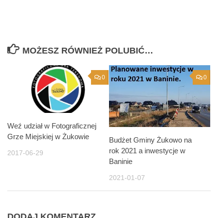
MOŻESZ RÓWNIEŻ POLUBIĆ…
0
0
Weź udział w Fotograficznej
Grze Miejskiej w Żukowie
Budżet Gminy Żukowo na
rok 2021 a inwestycje w
2017-06-29
Baninie
2021-01-07
DODAJ KOMENTARZ