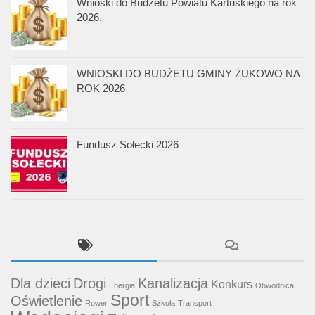
Wnioski do Budżetu Powiatu Kartuskiego na rok
2026.
WNIOSKI DO BUDŻETU GMINY ŻUKOWO NA
ROK 2026
Fundusz Sołecki 2026
Dla dzieci
Drogi
Kanalizacja
Konkurs
Energia
Obwodnica
Sport
Oświetlenie
Rower
Szkoła
Transport