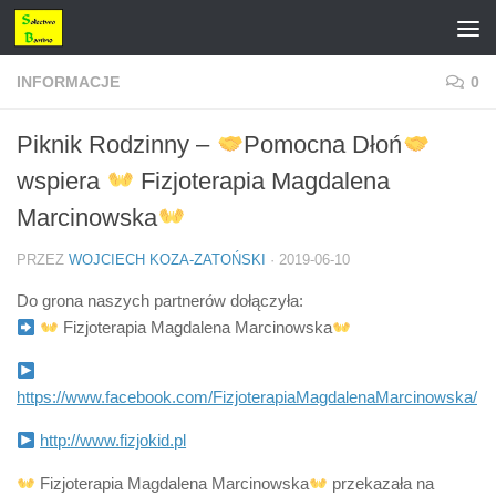
Przejdź do treści
INFORMACJE
0
Piknik Rodzinny –
Pomocna Dłoń
wspiera
Fizjoterapia Magdalena
Marcinowska
PRZEZ
WOJCIECH KOZA-ZATOŃSKI
·
2019-06-10
Do grona naszych partnerów dołączyła:
Fizjoterapia Magdalena Marcinowska
https://www.facebook.com/FizjoterapiaMagdalenaMarcinowska/
http://www.fizjokid.pl
Fizjoterapia Magdalena Marcinowska
przekazała na