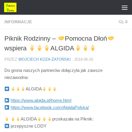
Przejdź do treści
INFORMACJE
0
Piknik Rodzinny –
Pomocna Dłoń
wspiera
ALGIDA
PRZEZ
WOJCIECH KOZA-ZATOŃSKI
·
2019-06-16
Do grona naszych partnerów dołączyła jak zawsze
niezawodna:
ALGIDA
https://www.algida.pl/home.html
https://www.facebook.com/AlgidaPolska/
ALGIDA
przekazała na Piknik:
przepyszne LODY