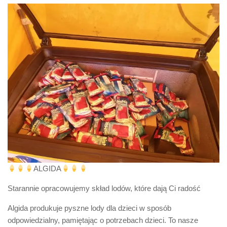
ALGIDA
Starannie opracowujemy skład lodów, które dają Ci radość
Algida produkuje pyszne lody dla dzieci w sposób
odpowiedzialny, pamiętając o potrzebach dzieci. To nasze