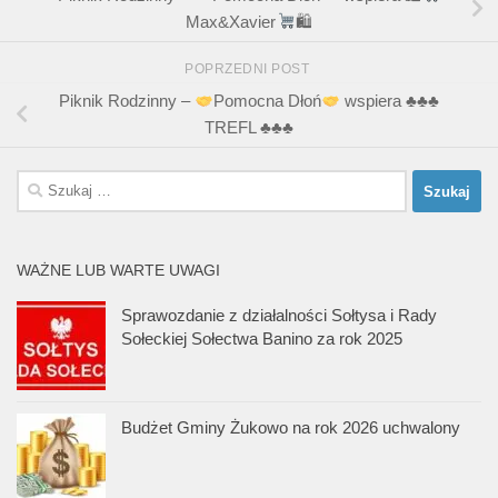
Max&Xavier
🛍
POPRZEDNI POST
Piknik Rodzinny –
Pomocna Dłoń
wspiera
♣️
♣️
♣️
TREFL
♣️
♣️
♣️
Szukaj:
WAŻNE LUB WARTE UWAGI
Sprawozdanie z działalności Sołtysa i Rady
Sołeckiej Sołectwa Banino za rok 2025
Budżet Gminy Żukowo na rok 2026 uchwalony