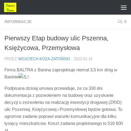
Przejdź do treści
INFORMACJE
0
Pierwszy Etap budowy ulic Pszenna,
Księżycowa, Przemysłowa
PRZEZ
WOJCIECH KOZA-ZATOŃSKI
·
2022-01-14
Firma BALTRA z Banina zaprojektuje niemal 3,5 km dróg w
Baninie
!
Podpisana dzisiaj umowa przewiduje, że za 330 dni
dokumentacja z pozwoleniem na budowę oraz uzyskanie
decyzji o zezwoleniu na realizację inwestycji drogowej (ZRID)
ulic Pszennej, Księżycowej i Przemysłowej będzie gotowa. To
ogromne zadanie poprawi warunki komunikacyjne dla kilku
tysięcy mieszkańców. Koszt zadania projektowego to 516 600
zł.