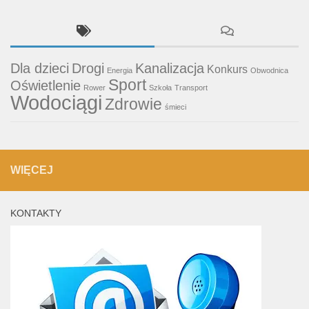
Dla dzieci
Drogi
Kanalizacja
Konkurs
Energia
Obwodnica
Sport
Oświetlenie
Rower
Szkoła
Transport
Wodociągi
Zdrowie
śmieci
WIĘCEJ
KONTAKTY