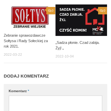
0
0
Zebranie sprawozdawcze
Sołtysa i Rady Sołeckiej za
„Sadza płonie. Czad zabija.
rok 2021.
Żyj! „
2022-03-22
2022-10-04
DODAJ KOMENTARZ
Komentarz
*