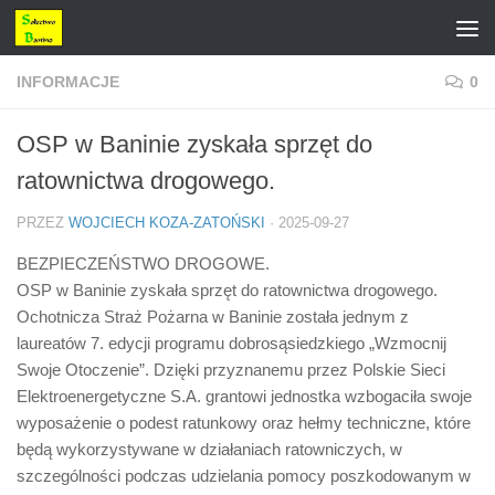
Przejdź do treści
INFORMACJE
0
OSP w Baninie zyskała sprzęt do
ratownictwa drogowego.
PRZEZ
WOJCIECH KOZA-ZATOŃSKI
·
2025-09-27
BEZPIECZEŃSTWO DROGOWE.
OSP w Baninie zyskała sprzęt do ratownictwa drogowego.
Ochotnicza Straż Pożarna w Baninie została jednym z
laureatów 7. edycji programu dobrosąsiedzkiego „Wzmocnij
Swoje Otoczenie”. Dzięki przyznanemu przez Polskie Sieci
Elektroenergetyczne S.A. grantowi jednostka wzbogaciła swoje
wyposażenie o podest ratunkowy oraz hełmy techniczne, które
będą wykorzystywane w działaniach ratowniczych, w
szczególności podczas udzielania pomocy poszkodowanym w