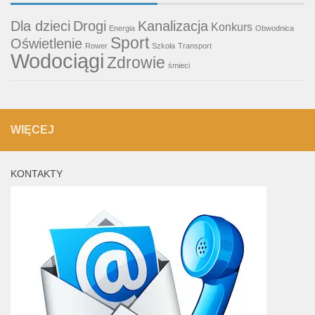
Dla dzieci
Drogi
Kanalizacja
Konkurs
Energia
Obwodnica
Sport
Oświetlenie
Rower
Szkoła
Transport
Wodociągi
Zdrowie
śmieci
WIĘCEJ
KONTAKTY