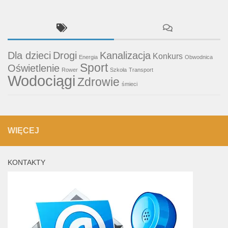
Dla dzieci
Drogi
Kanalizacja
Konkurs
Energia
Obwodnica
Sport
Oświetlenie
Rower
Szkoła
Transport
Wodociągi
Zdrowie
śmieci
WIĘCEJ
KONTAKTY