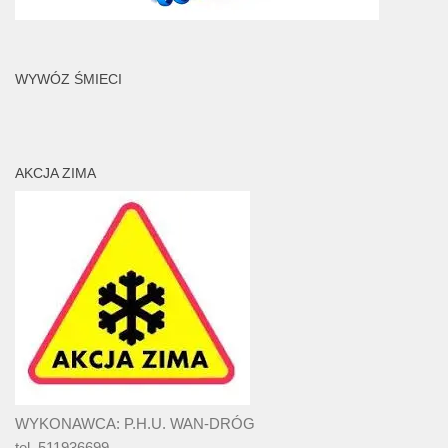
WYWÓZ ŚMIECI
AKCJA ZIMA
WYKONAWCA: P.H.U. WAN-DRÓG
tel. 511936699