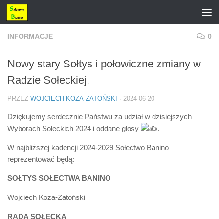
Przejdź do treści
INFORMACJE
0
Nowy stary Sołtys i połowiczne zmiany w
Radzie Sołeckiej.
PRZEZ
WOJCIECH KOZA-ZATOŃSKI
·
2024-06-20
Dziękujemy serdecznie Państwu za udział w dzisiejszych
Wyborach Sołeckich 2024 i oddane głosy
.
W najbliższej kadencji 2024-2029 Sołectwo Banino
reprezentować będą:
SOŁTYS SOŁECTWA BANINO
Wojciech Koza-Zatoński
RADA SOŁECKA