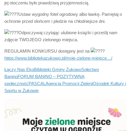
jej otoczeniu było prawdziwą przyjemnością.
Ustaw wygodny fotel ogrodowy albo ławkę. Pamiętaj o
ochronie przed słońcem i pledzie na chłodniejsze dni.
Odpoczywaj czytając ulubione książki i prześlij nam
zdjęcie TWOJEGO zielonego miejsca.
REGULAMIN KONKURSU dostępny jest na
https://www.bibliotekazukowo.pl/moje-zielone-miejsce…/
Łączy Nas Eko
Biblioteki Gminy Żukowo
Sołectwo
Banino
FORUM BANINO – POZYTYWNA
społeczność
PASCAL
Agencja Promocji Zieleni
Ośrodek Kultury i
Sportu w Żukowie