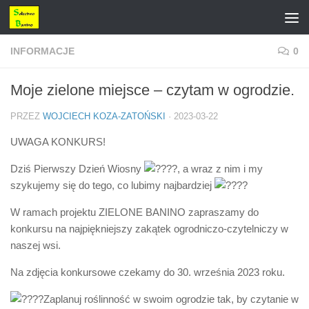
Przejdź do treści
INFORMACJE
0
Moje zielone miejsce – czytam w ogrodzie.
PRZEZ
WOJCIECH KOZA-ZATOŃSKI
·
2023-03-22
UWAGA KONKURS!
Dziś Pierwszy Dzień Wiosny
, a wraz z nim i my
szykujemy się do tego, co lubimy najbardziej
W ramach projektu ZIELONE BANINO zapraszamy do
konkursu na najpiękniejszy zakątek ogrodniczo-czytelniczy w
naszej wsi.
Na zdjęcia konkursowe czekamy do 30. września 2023 roku.
Zaplanuj roślinność w swoim ogrodzie tak, by czytanie w