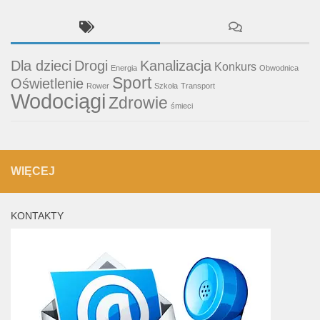
Dla dzieci
Drogi
Kanalizacja
Konkurs
Energia
Obwodnica
Sport
Oświetlenie
Rower
Szkoła
Transport
Wodociągi
Zdrowie
śmieci
WIĘCEJ
KONTAKTY