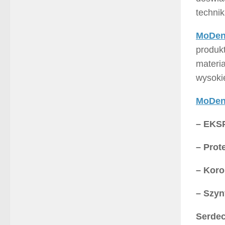
techni
MoDen
produk
materi
wysokie
MoDen
– EK
– Prot
– Koro
– Szyn
Serdec