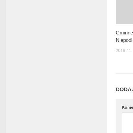
Gminne
Niepodl
2018-11
DODA
Kome