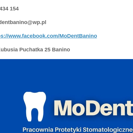
434 154
entbanino@wp.pl
ps://www.facebook.com/MoDentBanino
Kubusia Puchatka 25 Banino