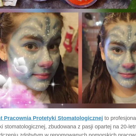
 Pracownia Protetyki Stomatologicznej
to profesjon
ki stomatologicznej, zbudowana z pasji opartej na 20-let
dczeniu zdobytym w renomowanych pomorskich pracow