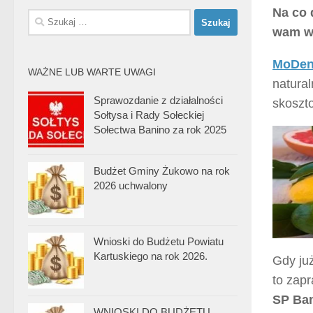
Na co 
Szukaj:
wam wi
MoDent
WAŻNE LUB WARTE UWAGI
natura
Sprawozdanie z działalności
skoszt
Sołtysa i Rady Sołeckiej
Sołectwa Banino za rok 2025
Budżet Gminy Żukowo na rok
2026 uchwalony
Wnioski do Budżetu Powiatu
Kartuskiego na rok 2026.
Gdy ju
to zap
SP Ba
WNIOSKI DO BUDŻETU