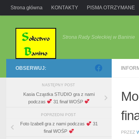
Strona główna
KONTAKTY
PISMA OTRZYMANE
Przejdź do treści
Strona Rady Sołeckiej w Baninie
OBSERWUJ:
INFOR
NASTĘPNY POST
Mo
Kasia Cząstka STUDIO gra z nami
podczas
31 finał WOŚP
fi
POPRZEDNI POST
Foto Izabell gra z nami podczas
31
finał WOŚP
PRZEZ