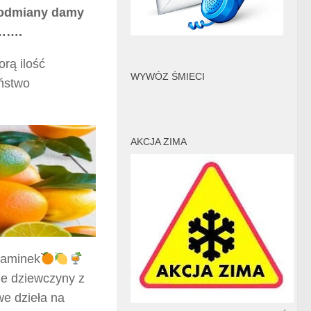
 odmiany damy
…….
rą ilość
WYWÓZ ŚMIECI
aństwo
AKCJA ZIMA
taminek
ne dziewczyny z
e dzieła na