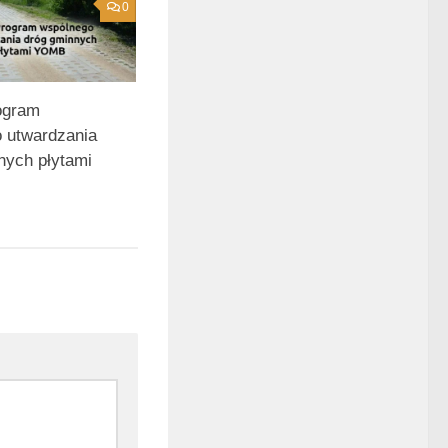
0
ogram
 utwardzania
nych płytami