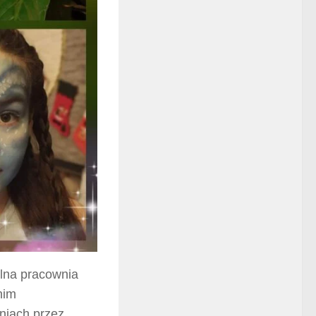
alna pracownia
nim
niach przez