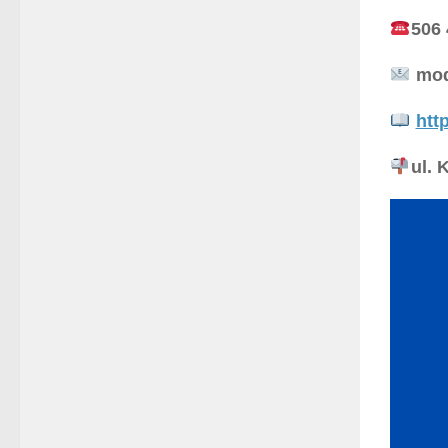
506 
mod
htt
ul. 