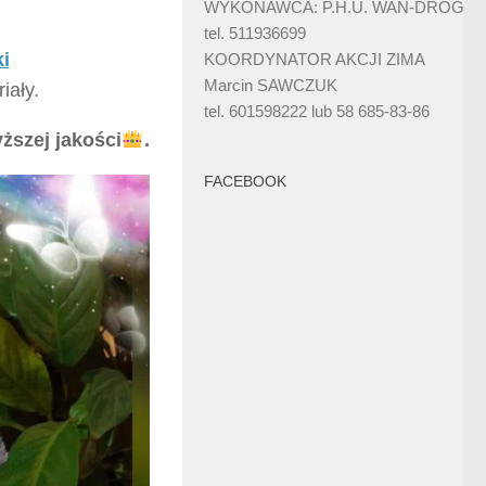
WYKONAWCA: P.H.U. WAN-DRÓG
tel. 511936699
i
KOORDYNATOR AKCJI ZIMA
Marcin SAWCZUK
iały.
tel. 601598222 lub 58 685-83-86
ższej jakości
.
FACEBOOK