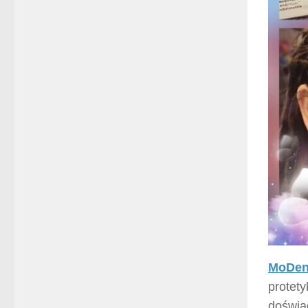
MoDent
protety
doświa