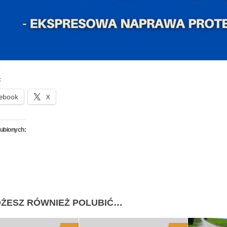
:
ebook
X
lubionych:
ŻESZ RÓWNIEŻ POLUBIĆ…