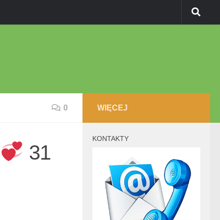
0
WIĘCEJ
KONTAKTY
31