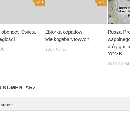
0
0
 obchody Święta
Zbiórka odpadów
Rusza Pr
egłości
wielkogabarytowych
wspólnego
dróg gmin
-05
2017-03-30
YOMB
2019-02-04
J KOMENTARZ
ntarz
*