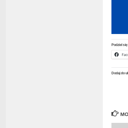
Podziel się
Fac
Dodaj do u
MO