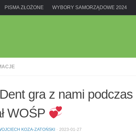
PISMA ZŁOŻONE
WYBORY SAMORZĄDOWE 2024
MACJE
Dent gra z nami podczas
nał WOŚP
WOJCIECH KOZA-ZATOŃSKI
·
2023-01-27