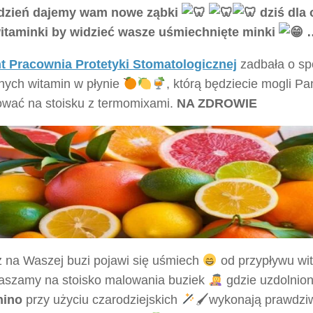
dzień dajemy wam nowe ząbki
dziś dla
taminki by widzieć wasze uśmiechnięte minki
 Pracownia Protetyki Stomatologicznej
zadbała o spo
lnych witamin w płynie
, którą będziecie mogli P
ować na stoisku z termomixami.
NA ZDROWIE
ż na Waszej buzi pojawi się uśmiech
od przypływu wi
raszamy na stoisko malowania buziek
gdzie uzdolnio
nino
przy użyciu czarodziejskich
🖌wykonają prawdziw