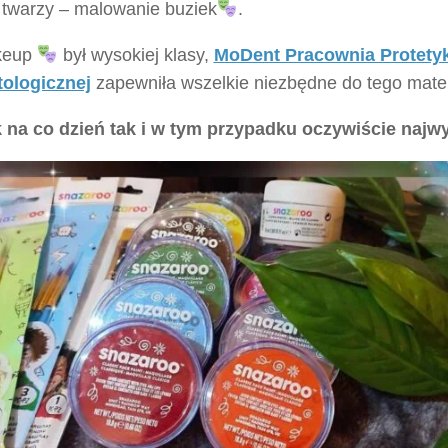
 twarzy – malowanie buziek
.
keup
był wysokiej klasy,
MoDent Pracownia Protetyk
ologicznej
zapewniła wszelkie niezbędne do tego mater
k na co dzień tak i w tym przypadku oczywiście najwy