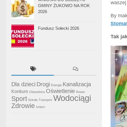
waszej
GMINY ŻUKOWO NA ROK
2026
By ma
Stomat
Fundusz Sołecki 2026
Tak ja
Dla dzieci
Drogi
Kanalizacja
Energia
Oświetlenie
Konkurs
Obwodnica
Rower
Wodociągi
Sport
Szkoła
Transport
Zdrowie
śmieci