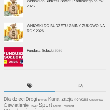
Wnioski do Budżetu Powiatu Kartuskiego na rok
2026.
WNIOSKI DO BUDŻETU GMINY ŻUKOWO NA
ROK 2026
Fundusz Sołecki 2026
Dla dzieci
Drogi
Kanalizacja
Konkurs
Energia
Obwodnica
Sport
Oświetlenie
Rower
Szkoła
Transport