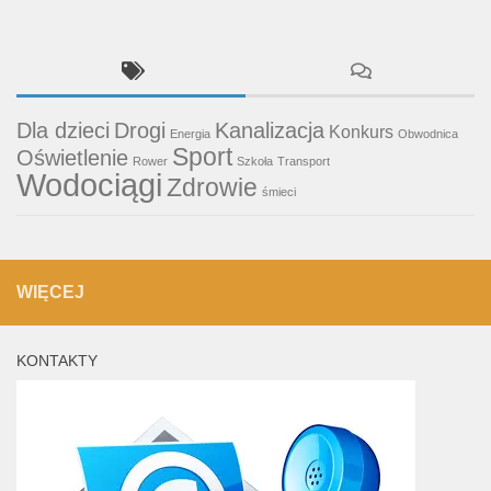
Dla dzieci
Drogi
Kanalizacja
Konkurs
Energia
Obwodnica
Sport
Oświetlenie
Rower
Szkoła
Transport
Wodociągi
Zdrowie
śmieci
WIĘCEJ
KONTAKTY