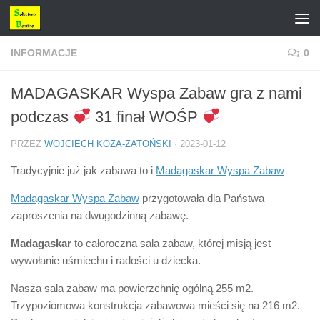
Przejdź do treści
INFORMACJE
0
MADAGASKAR Wyspa Zabaw gra z nami
podczas
31 finał WOŚP
PRZEZ
WOJCIECH KOZA-ZATOŃSKI
·
2023-01-12
Tradycyjnie już jak zabawa to i
Madagaskar Wyspa Zabaw
Madagaskar Wyspa Zabaw
przygotowała dla Państwa
zaproszenia na dwugodzinną zabawę.
Madagaskar
to całoroczna sala zabaw, której misją jest
wywołanie uśmiechu i radości u dziecka.
Nasza sala zabaw ma powierzchnię ogólną 255 m2.
Trzypoziomowa konstrukcja zabawowa mieści się na 216 m2.