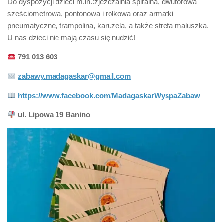
Do dyspozycji dzieci m.in.:zjeżdżalnia spiralna, dwutorowa
sześciometrowa, pontonowa i rolkowa oraz armatki
pneumatyczne, trampolina, karuzela, a także strefa maluszka.
U nas dzieci nie mają czasu się nudzić!
791 013 603
zabawy.madagaskar@gmail.co
m
https://www.facebook.com/MadagaskarWyspaZabaw
ul. Lipowa 19 Banino