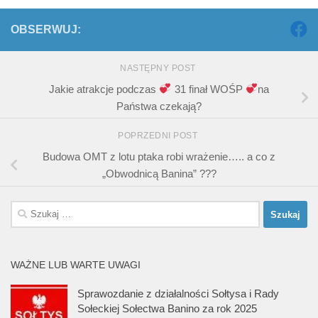
OBSERWUJ:
NASTĘPNY POST
Jakie atrakcje podczas
31 finał WOŚP
na
Państwa czekają?
POPRZEDNI POST
Budowa OMT z lotu ptaka robi wrażenie….. a co z
„Obwodnicą Banina” ???
Szukaj:
WAŻNE LUB WARTE UWAGI
Sprawozdanie z działalności Sołtysa i Rady
Sołeckiej Sołectwa Banino za rok 2025