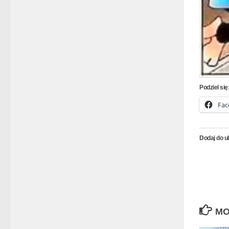
Podziel się
Fac
Dodaj do u
MO