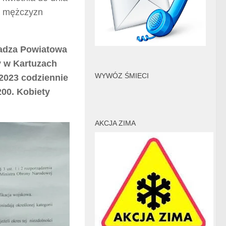
wa mężczyzn
wadza Powiatowa
y w Kartuzach
WYWÓZ ŚMIECI
 2023 codziennie
00. Kobiety
AKCJA ZIMA