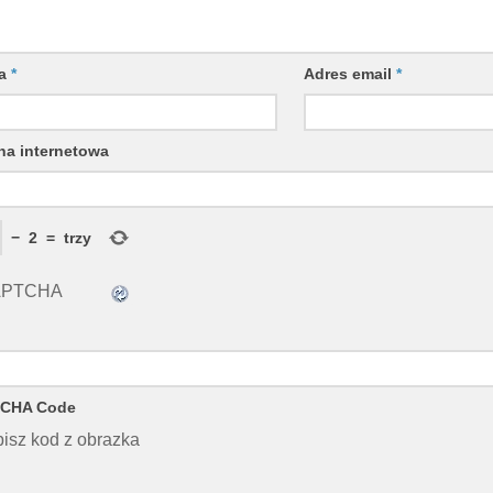
wa
*
Adres email
*
na internetowa
−
2
=
trzy
CHA Code
isz kod z obrazka