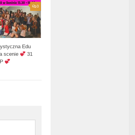
0
tystyczna Edu
a scenie
31
ŚP