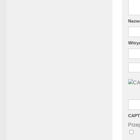
Naz
Witry
CAPT
Przep