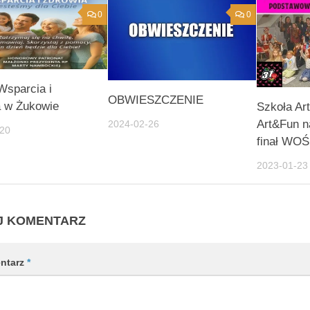
0
0
Wsparcia i
OBWIESZCZENIE
a w Żukowie
Szkoła Ar
Art&Fun n
2024-02-26
-20
finał WO
2023-01-23
J KOMENTARZ
ntarz
*