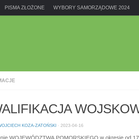
PISMA ZŁOŻONE
WYBORY SAMORZĄDOWE 2024
MACJE
ALIFIKACJA WOJSKO
WOJCIECH KOZA-ZATOŃSKI
·
2023-04-16
enie WOJEWÓDZTWA POMORSKIEGO w okresie od 17 k