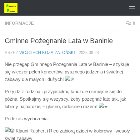
Przejdź do treści
INFORMACJE
0
Gminne Pożegnanie Lata w Baninie
PRZEZ
WOJCIECH KOZA-ZATOŃSKI
·
2025-08-28
Nie przegap Gminnego Pożegnania Lata w Baninie – szykuje
się wieczór pełen koncertów, pysznego jedzenia i świetnej
zabawy dla małych i dużych!
Przyjdź z rodziną i przyjaciółmi, tańczcie i śmiejcie się do
późna. Spotkajmy się wszyscy, żeby pożegnać lato tak, jak
lubimy najbardziej – głośno, radośnie i razem!
Podczas wydarzenia:
Klauni Ruphert i Rico zabiorą dzieci w kolorowy i wesoły
świat zabawy