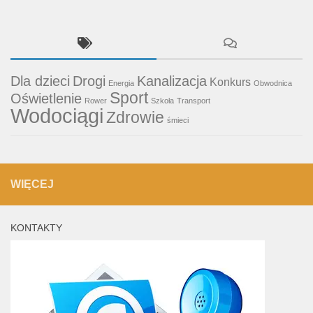
Dla dzieci
Drogi
Kanalizacja
Konkurs
Energia
Obwodnica
Sport
Oświetlenie
Rower
Szkoła
Transport
Wodociągi
Zdrowie
śmieci
WIĘCEJ
KONTAKTY