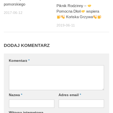
pomorskiego
Piknik Rodzinny –
Pomocna Dłoń
wspiera
2017-06-12
Końska Grzywa
2019-06-11
DODAJ KOMENTARZ
Komentarz
*
Nazwa
*
Adres email
*
Witryna internetowa