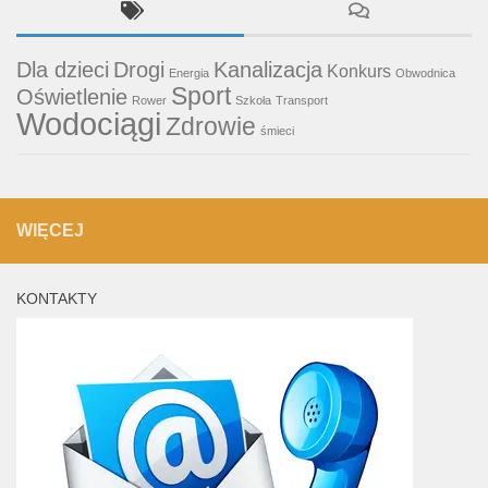
Dla dzieci
Drogi
Kanalizacja
Konkurs
Energia
Obwodnica
Sport
Oświetlenie
Rower
Szkoła
Transport
Wodociągi
Zdrowie
śmieci
WIĘCEJ
KONTAKTY