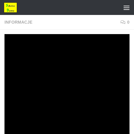
Przejdź do treści
INFORMACJE
0
Głosuj na Beatę
PRZEZ
WOJCIECH KOZA-ZATOŃSKI
·
2020-08-27
Czy wiecie że w Baninie mieszka super
wokalistka
@BeataBach
która bierze udział w konkursie
#RmfFm
Twoje 5
minut i liczy na Nasze głosy
Właśnie ruszyło głosowanie!
https://www.rmf.fm/r/twoje-5-minut.html
Aby zagłosować należy wybrać piosenkę która wykonałam w
etapie 1 spośród wszystkich uczestników, oraz napisać
dlaczego to właśnie ja powinnam wygrać!