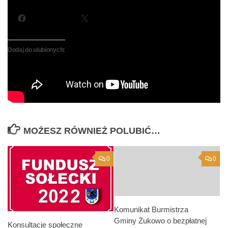
Podziel się:
Facebook
X
Dodaj do ulubionych:
MOŻESZ RÓWNIEŻ POLUBIĆ…
0
0
Komunikat Burmistrza
Gminy Żukowo o bezpłatnej
Konsultacje społeczne