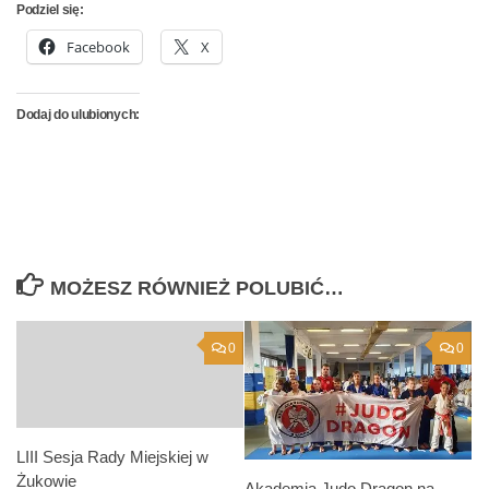
Podziel się:
Facebook
X
Dodaj do ulubionych:
MOŻESZ RÓWNIEŻ POLUBIĆ…
0
0
LIII Sesja Rady Miejskiej w
Żukowie
Akademia Judo Dragon na