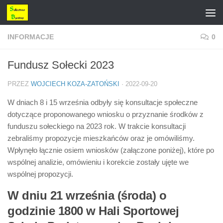
Przejdź do treści
INFORMACJE
0
Fundusz Sołecki 2023
PRZEZ
WOJCIECH KOZA-ZATOŃSKI
·
2022-09-20
W dniach 8 i 15 września odbyły się konsultacje społeczne
dotyczące proponowanego wniosku o przyznanie środków z
funduszu sołeckiego na 2023 rok. W trakcie konsultacji
zebraliśmy propozycje mieszkańców oraz je omówiliśmy.
Wpłynęło łącznie osiem wniosków (załączone poniżej), które po
wspólnej analizie, omówieniu i korekcie zostały ujęte we
wspólnej propozycji.
W dniu 21 września (środa) o
godzinie 1800 w Hali Sportowej