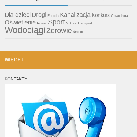
Dla dzieci
Drogi
Kanalizacja
Konkurs
Energia
Obwodnica
Sport
Oświetlenie
Rower
Szkoła
Transport
Wodociągi
Zdrowie
śmieci
WIĘCEJ
KONTAKTY