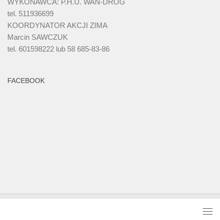
WYKONAWCA: P.H.U. WAN-DRÓG
tel. 511936699
KOORDYNATOR AKCJI ZIMA
Marcin SAWCZUK
tel. 601598222 lub 58 685-83-86
FACEBOOK