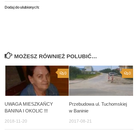
Dodaj do ulubionych:
MOŻESZ RÓWNIEŻ POLUBIĆ…
0
0
UWAGA MIESZKAŃCY
Przebudowa ul. Tuchomskiej
BANINA I OKOLIC !!!
w Baninie
2018-11-20
2017-08-21