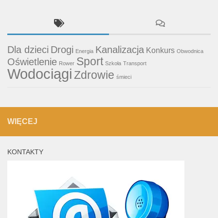
Dla dzieci
Drogi
Kanalizacja
Konkurs
Energia
Obwodnica
Sport
Oświetlenie
Rower
Szkoła
Transport
Wodociągi
Zdrowie
śmieci
WIĘCEJ
KONTAKTY