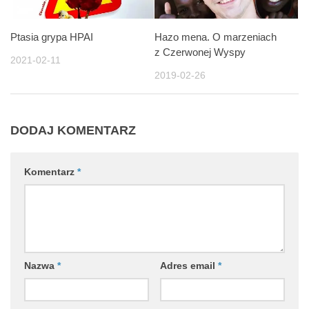
Ptasia grypa HPAI
Hazo mena. O marzeniach
z Czerwonej Wyspy
2021-02-11
2019-02-26
DODAJ KOMENTARZ
Komentarz
*
Nazwa
*
Adres email
*