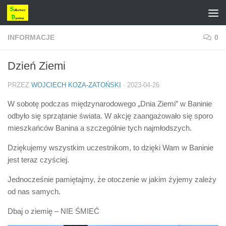
Przejdź do treści
INFORMACJE
0
Dzień Ziemi
PRZEZ
WOJCIECH KOZA-ZATOŃSKI
·
2023-04-26
W sobotę podczas międzynarodowego „Dnia Ziemi” w Baninie
odbyło się sprzątanie świata. W akcję zaangażowało się sporo
mieszkańców Banina a szczególnie tych najmłodszych.
Dziękujemy wszystkim uczestnikom, to dzięki Wam w Baninie
jest teraz czyściej.
Jednocześnie pamiętajmy, że otoczenie w jakim żyjemy zależy
od nas samych.
Dbaj o ziemię – NIE ŚMIEĆ