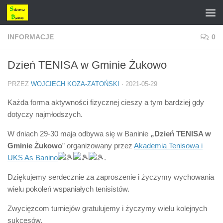
Przejdź do treści
INFORMACJE
0
Dzień TENISA w Gminie Żukowo
PRZEZ
WOJCIECH KOZA-ZATOŃSKI
·
2021-05-29
Każda forma aktywności fizycznej cieszy a tym bardziej gdy
dotyczy najmłodszych.
W dniach 29-30 maja odbywa się w Baninie
„Dzień TENISA w
Gminie Żukowo
” organizowany przez
Akademia Tenisowa i
UKS As Banino
.
Dziękujemy serdecznie za zaproszenie i życzymy wychowania
wielu pokoleń wspaniałych tenisistów.
Zwycięzcom turniejów gratulujemy i życzymy wielu kolejnych
sukcesów.