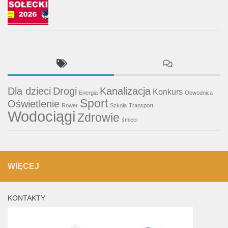
Dla dzieci
Drogi
Kanalizacja
Konkurs
Energia
Obwodnica
Sport
Oświetlenie
Rower
Szkoła
Transport
Wodociągi
Zdrowie
śmieci
WIĘCEJ
KONTAKTY