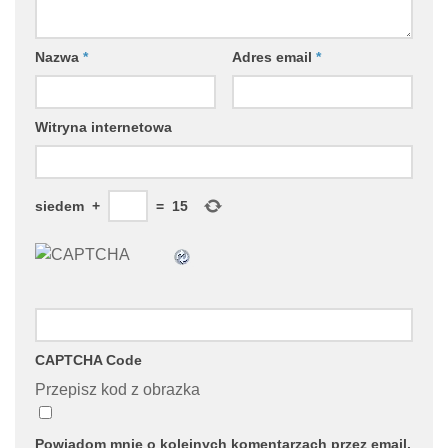
Nazwa
*
Adres email
*
Witryna internetowa
siedem
+
=
15
CAPTCHA Code
Przepisz kod z obrazka
Powiadom mnie o kolejnych komentarzach przez email.