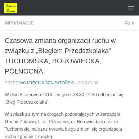
Przejdź do treści
INFORMACJE
0
Czasowa zmiana organizacji ruchu w
związku z „Biegiem Przedszkolaka”
TUCHOMSKA, BOROWIECKA,
PÓŁNOCNA
PRZEZ
WOJCIECH KOZA-ZATOŃSKI
·
2019-06-06
W dniu 8 czerwca 2019 r. w godz.13.30-14.30 odbędzie się
„Bieg Przedszkolaka”.
W związku z tym na drogach pozostających w zarządzie
Gminy Żukowo, tj. ul. Północnej, ul. Borowieckiej oraz ul.
Tuchomskiej na czas trwania biegu zmieni się organizacja
ruchu zgodnie z mapką.