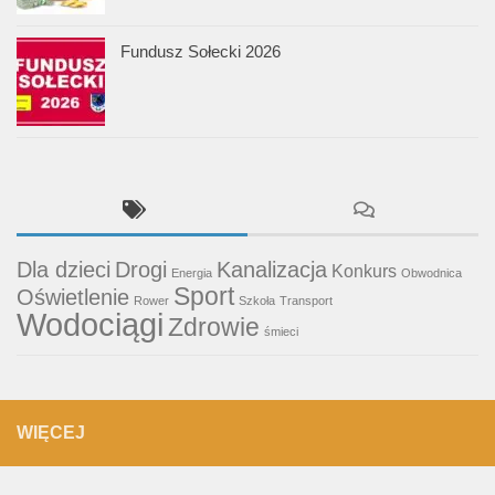
Fundusz Sołecki 2026
Dla dzieci
Drogi
Kanalizacja
Konkurs
Energia
Obwodnica
Sport
Oświetlenie
Rower
Szkoła
Transport
Wodociągi
Zdrowie
śmieci
WIĘCEJ