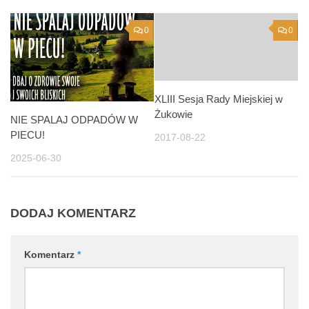
0
0
XLIII Sesja Rady Miejskiej w
Żukowie
NIE SPALAJ ODPADÓW W
PIECU!
2017-08-22
2025-06-30
DODAJ KOMENTARZ
Komentarz
*