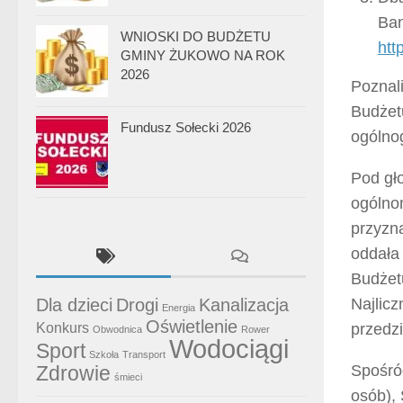
Ban
WNIOSKI DO BUDŻETU
htt
GMINY ŻUKOWO NA ROK
2026
Poznal
Budżetu
Fundusz Sołecki 2026
ogólnog
Pod gł
ogólnom
przyzn
oddała 
Budżet
Dla dzieci
Drogi
Kanalizacja
Najlic
Energia
Oświetlenie
Konkurs
przedzi
Obwodnica
Rower
Wodociągi
Sport
Szkoła
Transport
Zdrowie
Spośró
śmieci
osób),