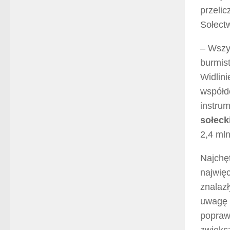
przelic
Sołect
– Wszy
burmis
Widlini
współde
instru
sołeck
2,4 mln
Najchęt
najwięc
znalazł
uwagę 
poprawi
zwiększ