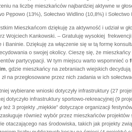
zeniu na liczbę mieszkańców najbardziej aktywne w głos
wo Pępowo (13%), Sołectwo Widlino (10,8%) i Sołectwo 
stkim Mieszkańcom dziękuję za aktywność i udział w g
trz Wojciech Kankowski. – Gratuluję wysokiej frekwencj
e i Baninie. Dziękuję za włączenie się w tą formę konsult
cydowania o swojej okolicy. Cieszę się, że mieszkańcy 
mentów partycypacji. W tym miejscu warto wspomnieć o
im
, gdzie mieszkańcy na zebraniach wiejskich decydują
 zł na przegłosowane przez nich zadania w ich sołectwa
niej wybierane wnioski dotyczyły infrastruktury (27 proj
ej dotyczyło infrastruktury sportowo-rekreacyjnej (9 pro
y też 3 projekty „miękkie” dotyczące organizacji festynó
zasługuje również wybór przez mieszkańców projektów 
e otaczającego nas środowiska, takich jak projekty zwi
eniem liczby publicznych koszy na śmieci (4 projekty) c