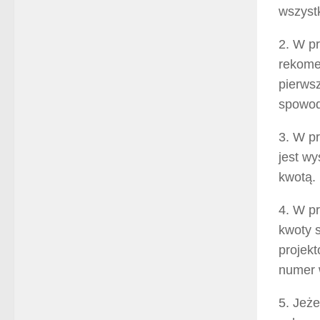
wszyst
2. W pr
rekome
pierwsz
spowod
3. W pr
jest wy
kwotą.
4. W pr
kwoty s
projekt
numer 
5. Jeż