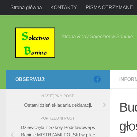
Strona główna
KONTAKTY
PISMA OTRZYMANE
Przejdź do treści
Strona Rady Sołeckiej w Baninie
OBSERWUJ:
INFOR
NASTĘPNY POST
Bud
Ostatni dzień składania deklaracji.
POPRZEDNI POST
gło
Dziewczęta z Szkoły Podstawowej w
Baninie MISTRZAMI POLSKI w piłce