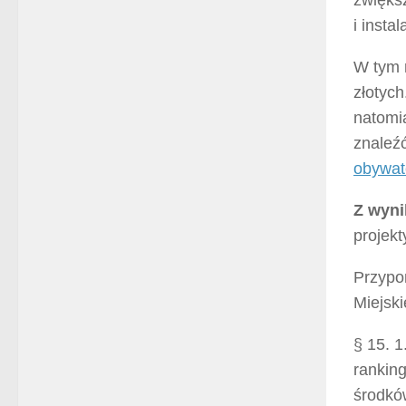
i insta
W tym 
złotych
natomia
znaleź
obywate
Z wyni
projekt
Przypo
Miejski
§ 15. 1
ranking
środkó