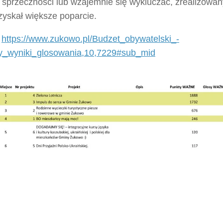
sprzeczności lub wzajemnie się wykluczać, zrealizowany
zyskał większe poparcie.
:
https://www.zukowo.pl/Budzet_obywatelski_-
_wyniki_glosowania,10,7229#sub_mid