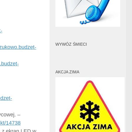
-
WYWÓZ ŚMIECI
//zukowo.budzet-
.budzet-
AKCJA ZIMA
udzet-
ycowej. –
ekt/14738
z z ekran LED w