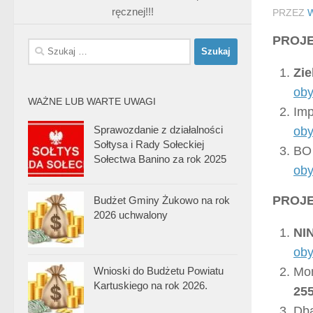
ręcznej!!!
PRZEZ
PROJ
Szukaj:
Zi
oby
WAŻNE LUB WARTE UWAGI
Imp
Sprawozdanie z działalności
oby
Sołtysa i Rady Sołeckiej
BO 
Sołectwa Banino za rok 2025
oby
PROJE
Budżet Gminy Żukowo na rok
2026 uchwalony
NI
oby
Wnioski do Budżetu Powiatu
Mon
Kartuskiego na rok 2026.
25
Dba