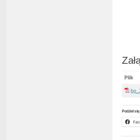
Załą
Plik
bo_
Podziel się
Fac