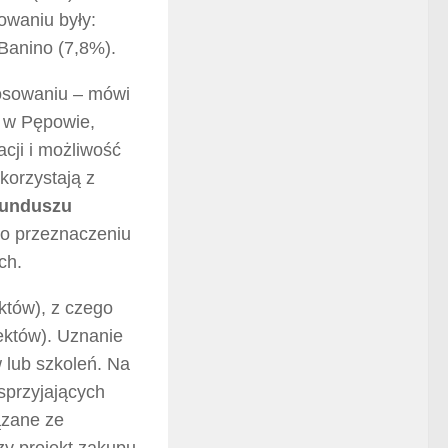
owaniu były:
Banino (7,8%).
łosowaniu – mówi
i w Pępowie,
acji i możliwość
korzystają z
funduszu
 o przeznaczeniu
ch.
ektów), z czego
jektów). Uznanie
w lub szkoleń. Na
sprzyjających
ązane ze
zy projekt zakupu