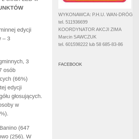
PUNKTÓW
WYKONAWCA: P.H.U. WAN-DRÓG
tel. 511936699
innej edycji
KOORDYNATOR AKCJI ZIMA
Marcin SAWCZUK
w – 3
tel. 601598222 lub 58 685-83-86
gminnych, 3
FACEBOOK
67 osób
ących (66%)
ej edycji
gółu głosujących.
 osoby w
8%).
 Banino (647
owo (256). W