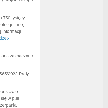
h 750 tysięcy
ogólnogminne,
j informacji
dzet-
ielono zaznaczono
/565/2022 Rady
 podstawie
się w puli
czerpania