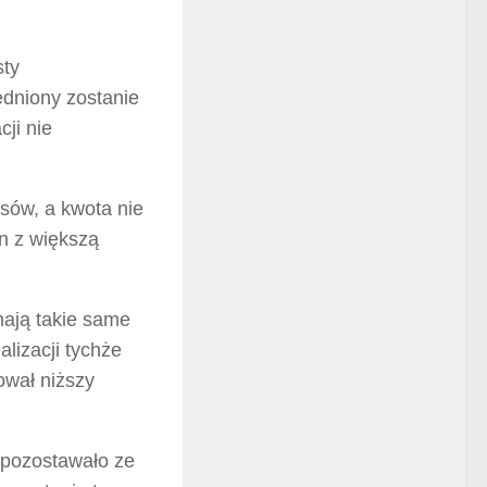
sty
ędniony zostanie
cji nie
osów, a kwota nie
en z większą
mają takie same
lizacji tychże
sował niższy
 pozostawało ze