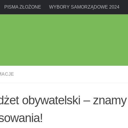
PISMA ZŁOŻONE
WYBORY SAMORZĄDOWE 2024
MACJE
żet obywatelski – znamy
sowania!