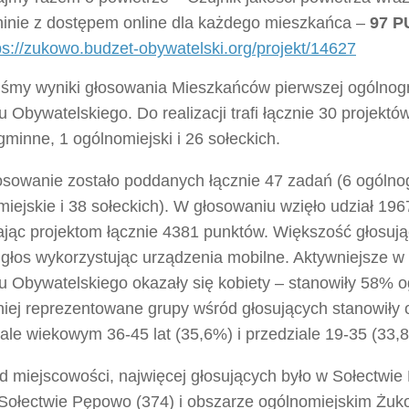
inie z dostępem online dla każdego mieszkańca –
97 
ps://zukowo.budzet-obywatelski.org/projekt/14627
iśmy wyniki głosowania Mieszkańców pierwszej ogólnogm
 Obywatelskiego. Do realizacji trafi łącznie 30 projektó
minne, 1 ogólnomiejski i 26 sołeckich.
osowanie zostało poddanych łącznie 47 zadań (6 ogólno
iejskie i 38 sołeckich). W głosowaniu wzięło udział 19
ając projektom łącznie 4381 punktów. Większość głosuj
głos wykorzystując urządzenia mobilne. Aktywniejsze w t
u Obywatelskiego okazały się kobiety – stanowiły 58% o
zniej reprezentowane grupy wśród głosujących stanowiły
ale wiekowym 36-45 lat (35,6%) i przedziale 19-35 (33,
d miejscowości, najwięcej głosujących było w Sołectwie
 Sołectwie Pępowo (374) i obszarze ogólnomiejskim Żuk