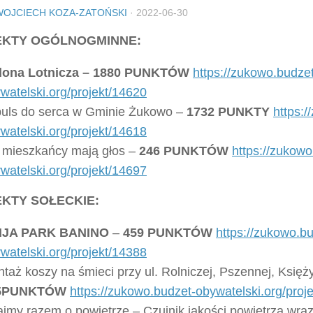
WOJCIECH KOZA-ZATOŃSKI
·
2022-06-30
EKTY OGÓLNOGMINNE:
elona Lotnicza – 1880 PUNKTÓW
https://zukowo.budzet
watelski.org/projekt/14620
uls do serca w Gminie Żukowo –
1732 PUNKTY
https:
watelski.org/projekt/14618
mieszkańcy mają głos –
246 PUNKTÓW
https://zukowo
watelski.org/projekt/14697
KTY SOŁECKIE:
NJA PARK BANINO
–
459 PUNKTÓW
https://zukowo.b
watelski.org/projekt/14388
taż koszy na śmieci przy ul. Rolniczej, Pszennej, Księż
5PUNKTÓW
https://zukowo.budzet-obywatelski.org/proj
jmy razem o powietrze – Czujnik jakości powietrza wra