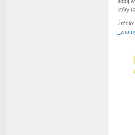
sobą w 
który u
Źródło
_znamy