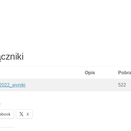
czniki
Opis
Pobra
2022_wyniki
522
:
ebook
X