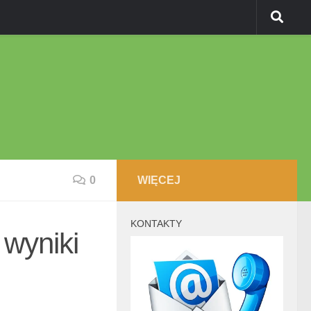
0
WIĘCEJ
KONTAKTY
 wyniki