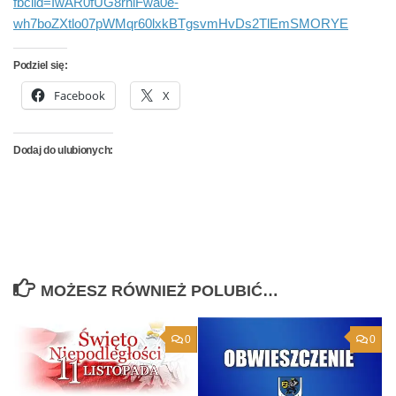
fbclid=IwAR0fUG8rhlFwa0e-
wh7boZXtlo07pWMqr60lxkBTgsvmHvDs2TlEmSMORYE
Podziel się:
Facebook
X
Dodaj do ulubionych:
MOŻESZ RÓWNIEŻ POLUBIĆ…
0
0