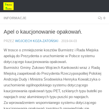
Przejdź do treści
INFORMACJE
0
Apel o kaucjonowanie opakowań.
PRZEZ
WOJCIECH KOZA-ZATOŃSKI
·
2019-04-03
W trosce o zmniejszenie kosztów Burmistrz i Rada Miejska
apelują do Prezydenta o uruchomienie w Polsce systemu
dotyczącego kaucjonowania opakowań.
Burmistrz Gminy Żukowo Wojciech Kankowski wraz z Radą
Miejską zaapelowali do Prezydenta Rzeczypospolitej Polskiej
Andrzeja Dudy i Ministra Środowiska Henryka Kowalczyka o
uruchomienie ogólnopolskiego systemu dotyczącego
kaucjonowania opakowań typu PET, szklanych typu butelki po
napojach oraz aluminiowych typu puszki po napojach.
Za wprowadzeniem wspomnianego systemu dotyczącego
kaucjonowania opakowań zwrotnych opowiedziały się