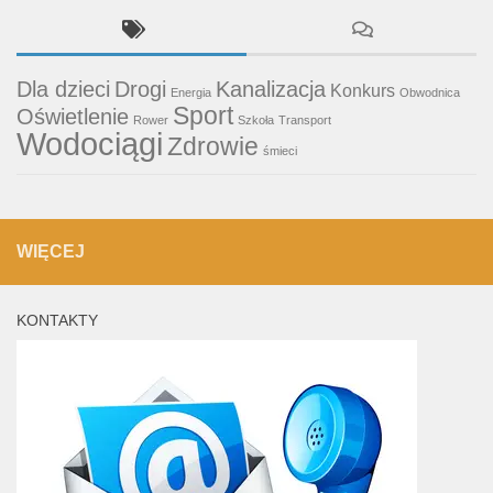
Dla dzieci
Drogi
Kanalizacja
Konkurs
Energia
Obwodnica
Sport
Oświetlenie
Rower
Szkoła
Transport
Wodociągi
Zdrowie
śmieci
WIĘCEJ
KONTAKTY