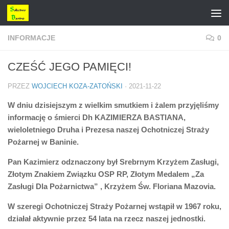
Przejdź do treści
INFORMACJE
0
CZEŚĆ JEGO PAMIĘCI!
PRZEZ
WOJCIECH KOZA-ZATOŃSKI
·
2021-11-22
W dniu dzisiejszym z wielkim smutkiem i żalem przyjęliśmy
informację o śmierci Dh KAZIMIERZA BASTIANA,
wieloletniego Druha i Prezesa naszej Ochotniczej Straży
Pożarnej w Baninie.
Pan Kazimierz odznaczony był Srebrnym Krzyżem Zasługi,
Złotym Znakiem Związku OSP RP, Złotym Medalem „Za
Zasługi Dla Pożarnictwa” , Krzyżem Św. Floriana Mazovia.
W szeregi Ochotniczej Straży Pożarnej wstąpił w 1967 roku,
działał aktywnie przez 54 lata na rzecz naszej jednostki.