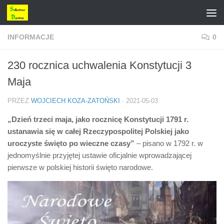
Przejdź do treści
INFORMACJE
0
230 rocznica uchwalenia Konstytucji 3
Maja
PRZEZ
WOJCIECH KOZA-ZATOŃSKI
·
2021-05-03
„Dzień trzeci maja, jako rocznicę Konstytucji 1791 r.
ustanawia się w całej Rzeczypospolitej Polskiej jako
uroczyste święto po wieczne czasy”
– pisano w 1792 r. w
jednomyślnie przyjętej ustawie oficjalnie wprowadzającej
pierwsze w polskiej historii święto narodowe.