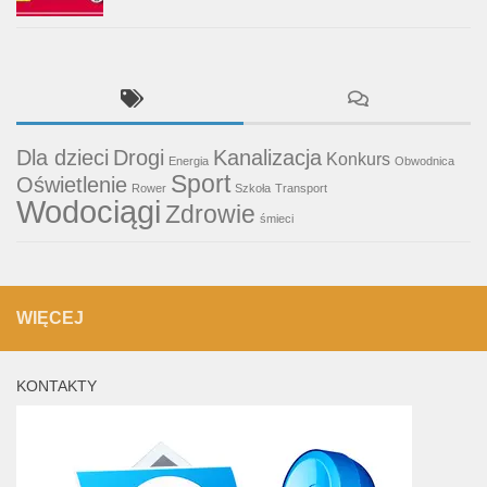
Dla dzieci
Drogi
Kanalizacja
Konkurs
Energia
Obwodnica
Sport
Oświetlenie
Rower
Szkoła
Transport
Wodociągi
Zdrowie
śmieci
WIĘCEJ
KONTAKTY