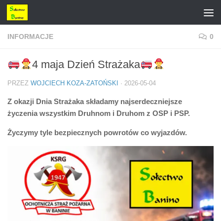
Przejdź do treści
INFORMACJE
0
4 maja Dzień Strażaka
PRZEZ
WOJCIECH KOZA-ZATOŃSKI
·
2026-05-04
Z okazji Dnia Strażaka składamy najserdeczniejsze
życzenia wszystkim Druhnom i Druhom z OSP i PSP.
Życzymy tyle bezpiecznych powrotów co wyjazdów.