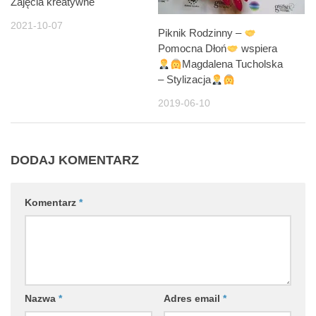
Zajęcia kreatywne
2021-10-07
Piknik Rodzinny –
Pomocna Dłoń
wspiera
Magdalena Tucholska
– Stylizacja
2019-06-10
DODAJ KOMENTARZ
Komentarz
*
Nazwa
*
Adres email
*