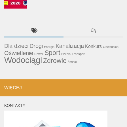
Dla dzieci
Drogi
Kanalizacja
Konkurs
Energia
Obwodnica
Sport
Oświetlenie
Rower
Szkoła
Transport
Wodociągi
Zdrowie
śmieci
WIĘCEJ
KONTAKTY