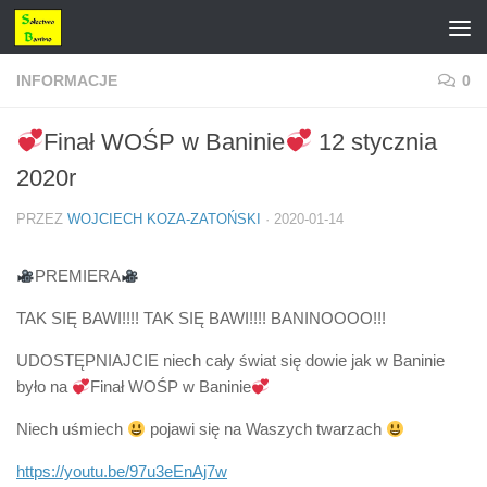
Przejdź do treści
INFORMACJE
0
Finał WOŚP w Baninie
12 stycznia
2020r
PRZEZ
WOJCIECH KOZA-ZATOŃSKI
·
2020-01-14
PREMIERA
TAK SIĘ BAWI!!!! TAK SIĘ BAWI!!!! BANINOOOO!!!
UDOSTĘPNIAJCIE niech cały świat się dowie jak w Baninie
było na
Finał WOŚP w Baninie
Niech uśmiech
pojawi się na Waszych twarzach
https://youtu.be/97u3eEnAj7w