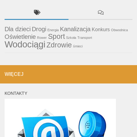
Dla dzieci
Drogi
Kanalizacja
Konkurs
Energia
Obwodnica
Sport
Oświetlenie
Rower
Szkoła
Transport
Wodociągi
Zdrowie
śmieci
WIĘCEJ
KONTAKTY