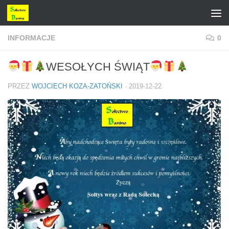
Przejdź do treści
INFORMACJE
0
WESOŁYCH ŚWIĄT
PRZEZ
WOJCIECH KOZA-ZATOŃSKI
·
2019-12-22