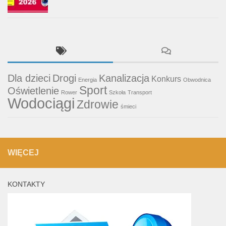
Dla dzieci
Drogi
Kanalizacja
Konkurs
Energia
Obwodnica
Sport
Oświetlenie
Rower
Szkoła
Transport
Wodociągi
Zdrowie
śmieci
WIĘCEJ
KONTAKTY