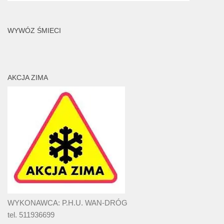
WYWÓZ ŚMIECI
AKCJA ZIMA
WYKONAWCA: P.H.U. WAN-DRÓG
tel. 511936699