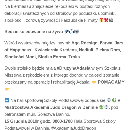
Na kiermaszu znajdziecie rękodzieło w postaci różnych
dekoracji świątecznych od stroików po poduszki, upominki,
słodkości , zdrową żywność i kaszubskie klimaty
🛍
Będzie kolędowanie na żywo
Wśród wystawców między innymi:
Aga Rdesign, Farwa, Jars
of Happiness , Kwiaciarnia Kredens, Nadiuli, Piękny Dom,
Słodkości Moni, Słodka Forma, Troks.
Swoje stoisko będzie miała
#DrużynaAdasia
w tym Szkoła z
Miszewa z rękodziełem z którego dochód w całości zostanie
przekazany na operację i rehabilitację Adasia.
POMAGAMY
Na hali sportowej Szkoły Podstawowej odbędą się
IV
Mistrzostwa Akademii Judo Dragon w Baninie
, pod
patronatem m.in. Sołectwa Banino.
15 Grudnia 2019r godz. 0800-1700
Hala Sportowa Szkoły
Podstawowej w Baninie. #AkademiaJudoDragon