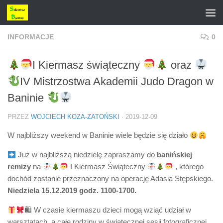
Przejdź do treści
INFORMACJE
0
I Kiermasz świąteczny
oraz
IV Mistrzostwa Akademii Judo Dragon w
Baninie
PRZEZ
WOJCIECH KOZA-ZATOŃSKI
·
2019-12-09
W najbliższy weekend w Baninie wiele będzie się działo
Już w najbliższą niedzielę zapraszamy do
banińskiej
remizy
na
I Kiermasz Świąteczny
, którego
dochód zostanie przeznaczony na operację Adasia Stępskiego.
Niedziela 15.12.2019 godz. 1100-1700.
🛍 W czasie kiermaszu dzieci mogą wziąć udział w
warsztatach, a całe rodziny w świątecznej sesji fotograficznej.