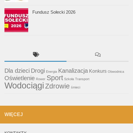
Fundusz Sołecki 2026
Dla dzieci
Drogi
Kanalizacja
Konkurs
Energia
Obwodnica
Sport
Oświetlenie
Rower
Szkoła
Transport
Wodociągi
Zdrowie
śmieci
WIĘCEJ